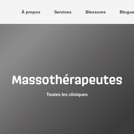
À propos
Services
Blessures
Blogu
ccès Physio
Cliniques
Mot des dirigeants
Massothérapeutes
Toutes les cliniques