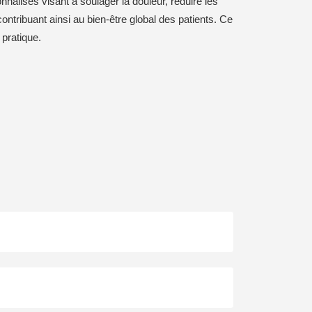
nalisés visant à soulager la douleur, réduire les
contribuant ainsi au bien-être global des patients. Ce
 pratique.